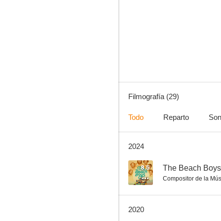
Boom! A Film About the Sonics
--
Filmografía (29)
Todo
Reparto
Son
2024
The Story of Plastic
--
8.5
The Beach Boys,
Compositor de la Mús
2020