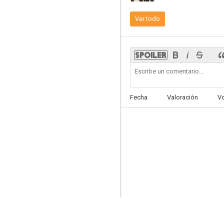
Ver todo
Pearl Jam Twenty
--
Fecha
Valoración
V
Pearl Jam: Immagine in Cornice - Live in Italy 2006
--