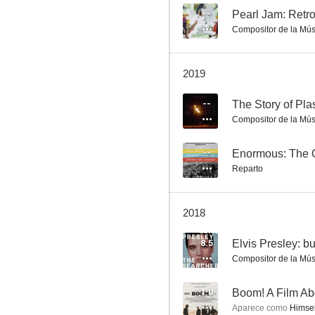
--
Pearl Jam: Retr
Compositor de la Mús
Sadie
2019
--
--
The Story of Plas
Compositor de la Mús
--
Enormous: The 
Reparto
2018
It's So Easy and Other Lies
8.5
Elvis Presley: b
--
Compositor de la Mús
1.0
Boom! A Film Ab
Aparece como
Himsel