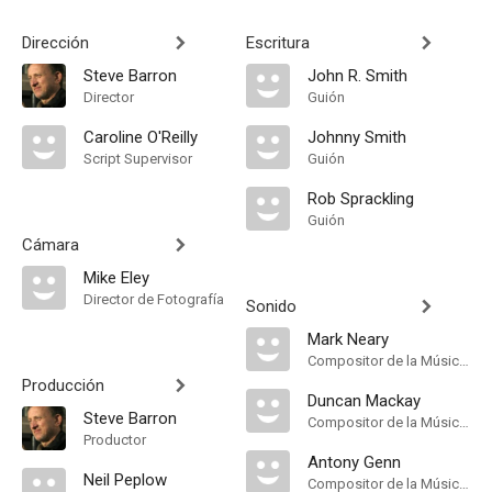
Dirección
Escritura
Steve Barron
John R. Smith
Director
Guión
Caroline O'Reilly
Johnny Smith
Script Supervisor
Guión
Rob Sprackling
Guión
Cámara
Mike Eley
Director de Fotografía
Sonido
Mark Neary
Compositor de la Música Original
Producción
Duncan Mackay
Steve Barron
Compositor de la Música Original
Productor
Antony Genn
Neil Peplow
Compositor de la Música Original