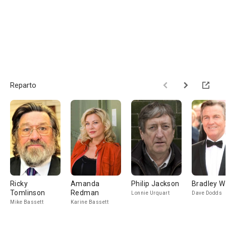
Reparto
Ricky
Amanda
Philip Jackson
Bradley W
Tomlinson
Redman
Lonnie Urquart
Dave Dodds
Mike Bassett
Karine Bassett