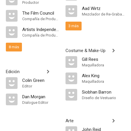
Productor
Aad Wirtz
The Film Council
Mezclador de Re-Grabación de Sonido
Compañía de Produccion
3 más
Artists Independent Productions
Compañía de Produccion
8 más
Costume & Make-Up
Gill Rees
Maquilladora
Edición
Alex King
Colin Green
Maquilladora
Editor
Siobhan Barron
Dan Morgan
Diseño de Vestuario
Dialogue Editor
Arte
John Reid