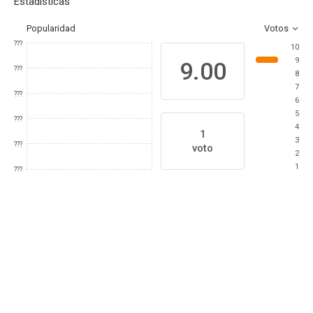
Estadísticas
Popularidad
Votos
???
10
9
9.00
???
8
7
???
6
5
???
4
1
3
???
voto
2
1
???