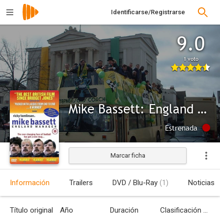
Identificarse/Registrarse
9.0
1 voto
Mike Bassett: England Manager
Estrenada
Marcar ficha
Información
Trailers
DVD / Blu-Ray
(1)
Noticias
Título original
Año
Duración
Clasificación por edades