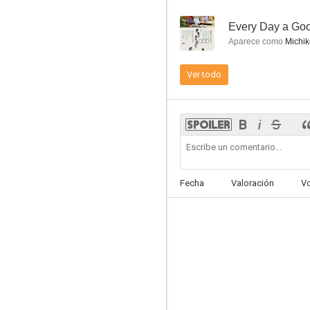
--
Every Day a Go
Aparece como
Michik
Ver todo
Ayashii kanojo
--
Fecha
Valoración
V
The Hours of My Life
--