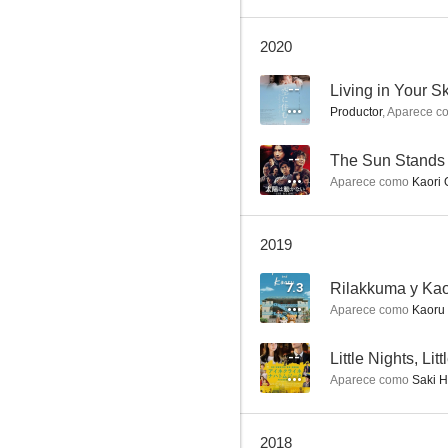
2020
The Sun Stands Still - the Eclipse -
--
Living in Your S
Productor
,
Aparece c
--
--
The Sun Stands St
Aparece como
Kaori 
2019
7.3
Rilakkuma y Ka
Aparece como
Kaoru 
Every Day a Good Day
--
--
Little Nights, Lit
Aparece como
Saki 
2018