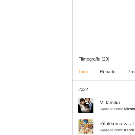
Rilakkuma y Kaoru
--
Filmografía (29)
Todo
Reparto
Pro
2022
Rilakkuma va al parque temático
--
2.0
Mi familia
Aparece como
Michir
--
Rilakkuma va al
Aparece como
Kaoru 