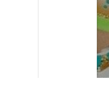
Contenido que expirara en VOD
Amazon Prime Video
Netflix