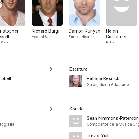
ristopher
Richard Burgi
Damon Runyan
Helen
ssell
Colliander
Howard Samford
Emmett Higgins
 Carelli
Ruby
Escritura
pbell
Patricia Resnick
Guión, Guión Adaptado
Sonido
Sean Nimmons-Paterson
tografía
Compositor de la Música Orig
Trevor Yuile