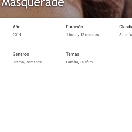
t Masquerade
Año
Duración
Clasif
2014
1 hora y 12 minutos
Sin inf
Géneros
Temas
Drama
,
Romance
Familia
,
Telefilm