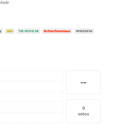
ñadir
--
0
votos