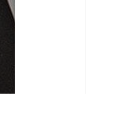
PlayMax
2026
Series populares
La Casa del Dragón
Silo