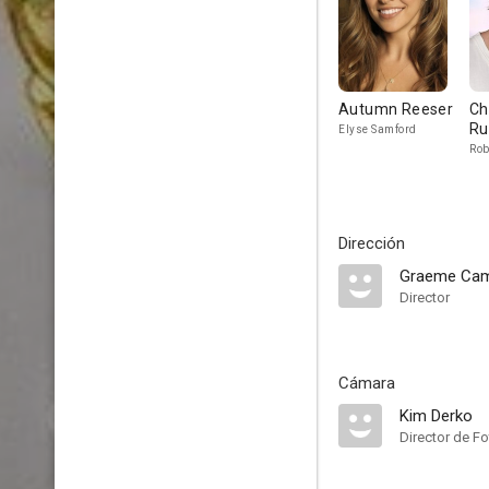
Autumn Reeser
Ch
Ru
Elyse Samford
Rob
Dirección
Graeme Cam
Director
Cámara
Kim Derko
Director de Fo