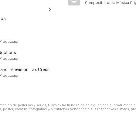
Compositor de la Música Orig
mos
Produccion
ductions
Produccion
 and Television Tax Credit
Produccion
ación de películas y series, PlayMax no tiene relación alguna con el productor o el d
, póster, carátula, fotografías y/o cubiertas pertenece a sus respectivos autores, pr