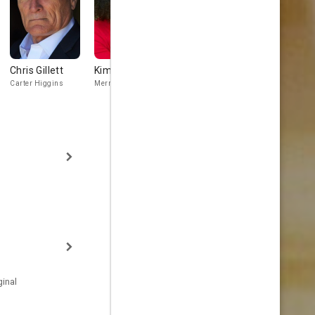
Chris Gillett
Kim Roberts
Shauna
Neil Crone
Macdonald
Carter Higgins
Merry
Sam
Helen
inal