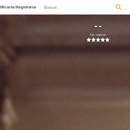
tificarse/Registrarse
--
Sin valorar