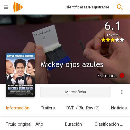
Identificarse/Registrarse
6.1
12 votos
Mickey ojos azules
Estrenada
Marcar ficha
Información
Trailers
DVD / Blu-Ray
(2)
Noticias
Título original
Año
Duración
Clasificación por edades