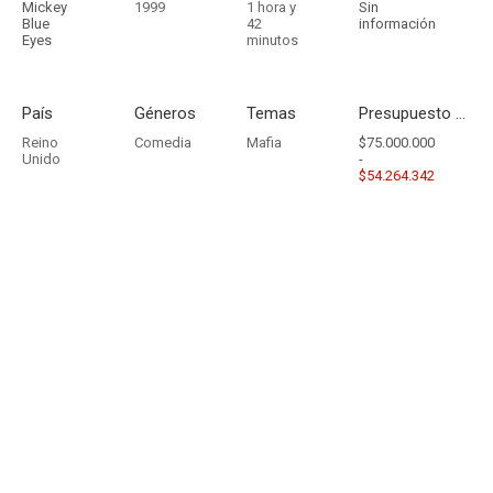
Mickey
1999
1 hora y
Sin
Blue
42
información
Eyes
minutos
País
Géneros
Temas
Presupuesto - Ingresos
Reino
Comedia
Mafia
$75.000.000
Unido
-
$54.264.342