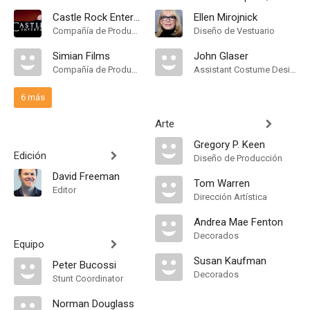
Castle Rock Entertainment
Ellen Mirojnick
Compañía de Produccion
Diseño de Vestuario
Simian Films
John Glaser
Compañía de Produccion
Assistant Costume Designer
6 más
Arte
Gregory P. Keen
Edición
Diseño de Producción
David Freeman
Tom Warren
Editor
Dirección Artística
Andrea Mae Fenton
Decorados
Equipo
Susan Kaufman
Peter Bucossi
Decorados
Stunt Coordinator
Norman Douglass