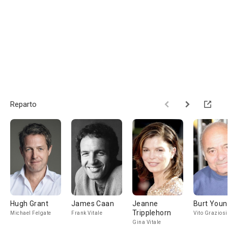
Reparto
Hugh Grant
James Caan
Jeanne
Burt Youn
Tripplehorn
Michael Felgate
Frank Vitale
Vito Graziosi
Gina Vitale