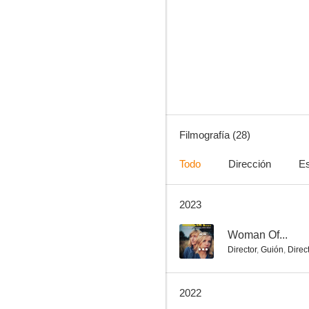
Tormenta infinita
5.0
Filmografía (28)
Todo
Dirección
Es
2023
The Other Lamb
3.7
--
Woman Of...
Director
,
Guión
,
Direc
2022