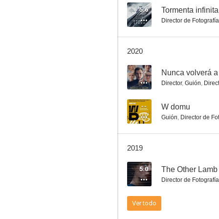
5.6
Tormenta infinita
Director de Fotografía
Crímenes oscuros
2020
--
--
Nunca volverá a
Director
,
Guión
,
Direc
--
W domu
Guión
,
Director de Fo
2019
Nightwalk
5.0
The Other Lamb
--
Director de Fotografía
Ver todo