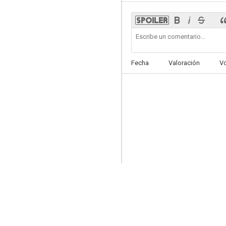
When the Trees Fall
Fecha
Valoración
V
--
Cuerpo (Cialo)
--