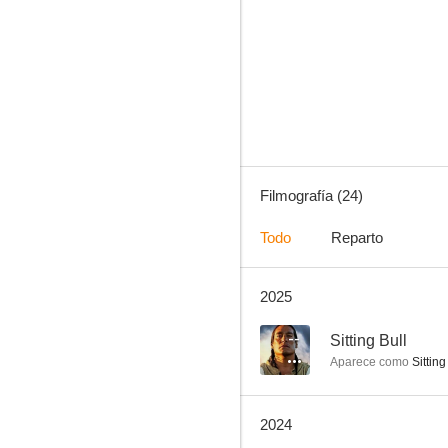
Bailando con lobos
6.5
Filmografía (24)
Todo
Reparto
2025
La balada de Lefty Brown
5.0
--
Sitting Bull
Aparece como
Sitting
2024