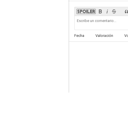
The Activist
Fecha
Valoración
V
--
Guns, Girls and Gambling
--