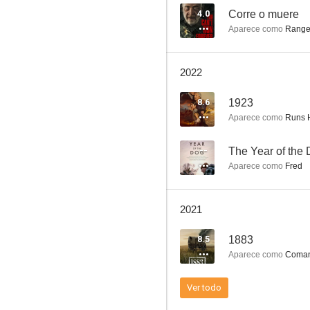
4.0
Corre o muere
Aparece como
Ranger
Shadowheart
2022
--
8.6
1923
Aparece como
Runs H
--
The Year of the
Aparece como
Fred
2021
Sitting Bull
8.5
1883
--
Aparece como
Coman
Ver todo