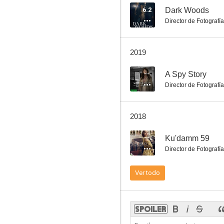
6.2
Dark Woods
Director de Fotografía
Muerte en las montañas
2019
--
--
A Spy Story
Director de Fotografía
2018
--
Ku'damm 59
Director de Fotografía
Police Call 110
Ver todo