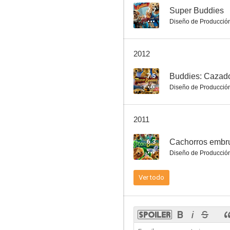
7.7
Super Buddies
Diseño de Producció
Buddies: Cazadores de tesoros
2012
7.0
7.5
Buddies: Cazado
Diseño de Producció
2011
6.3
Cachorros embr
Diseño de Producció
Pirados por la nieve
Ver todo
6.4