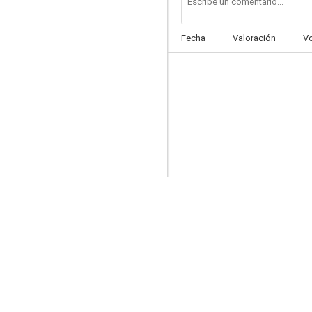
Fecha
Valoración
V
Mira quién habla ahora
6.3
Santa Paws: En Busca de Santa Can
6.0