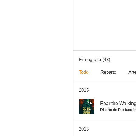
¡Vaya vacaciones!
7.9
Filmografía (43)
Todo
Reparto
Art
2015
Los teleñecos y el Mago de Oz
7.5
7.6
Fear the Walkin
Diseño de Producció
2013