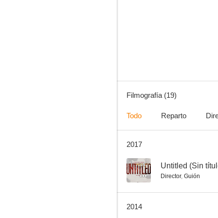
60 Seconds of Solitude in Year Zero
--
Filmografía (19)
Todo
Reparto
Dir
2017
Kill Daddy Good Night
--
--
Untitled (Sin títu
Director
,
Guión
2014