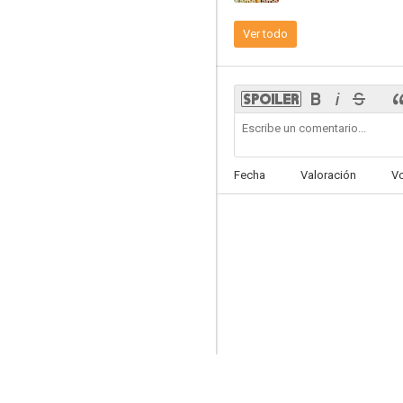
Ver todo
Animal Love
--
Fecha
Valoración
V
Haiku