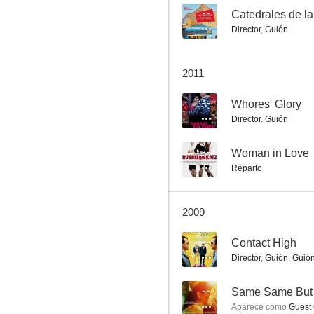
--
Catedrales de la
Director
,
Guión
Life in Loops (A Megacities RMX)
2011
--
--
Whores' Glory
Director
,
Guión
--
Woman in Love
Reparto
2009
The Whore's Son (Hurensohn)
--
Contact High
--
Director
,
Guión
,
Guió
--
Same Same But D
Aparece como
Guest 