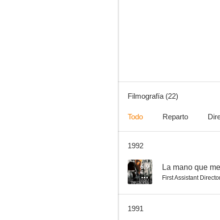
Saturday Night Live
6.7
Filmografía (22)
Todo
Reparto
Dir
1992
Mi guardaespaldas
5.5
6.9
La mano que me
First Assistant Directo
1991