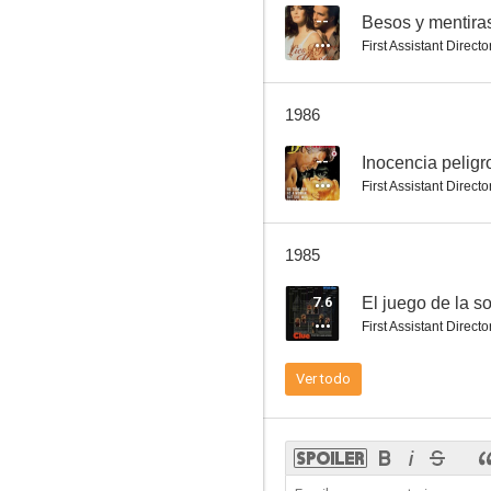
--
Besos y mentira
First Assistant Directo
La cama en llamas
1986
--
--
Inocencia peligr
First Assistant Directo
1985
7.6
El juego de la 
First Assistant Directo
Inocencia peligrosa
Ver todo
--