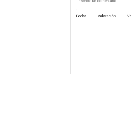
Fecha
Valoración
V
Espejos
--
Rabbit, Run
--