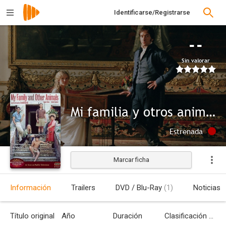
Identificarse/Registrarse
--
Sin valorar
Mi familia y otros animales
Estrenada
Marcar ficha
Información
Trailers
DVD / Blu-Ray
(1)
Noticias
Título original
Año
Duración
Clasificación por edades