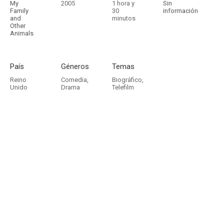
My
2005
1 hora y
Sin
Family
30
información
and
minutos
Other
Animals
País
Géneros
Temas
Reino
Comedia
,
Biográfico
,
Unido
Drama
Telefilm