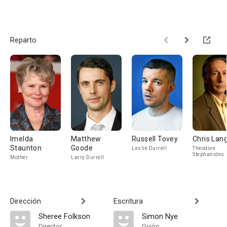
Reparto
Imelda
Matthew
Russell Tovey
Chris La
Staunton
Goode
Leslie Durrell
Theodore
Stephanides
Mother
Larry Durrell
Dirección
Escritura
Sheree Folkson
Simon Nye
Director
Guión