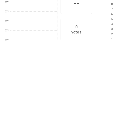
--
???
8
7
???
6
5
???
4
0
3
???
votos
2
1
???