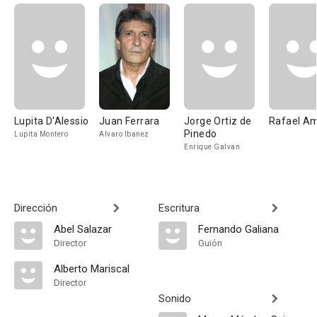
Lupita D'Alessio
Juan Ferrara
Jorge Ortiz de
Rafael A
Pinedo
Lupita Montero
Alvaro Ibanez
Enrique Galvan
Dirección
Escritura
Abel Salazar
Fernando Galiana
Director
Guión
Alberto Mariscal
Director
Sonido