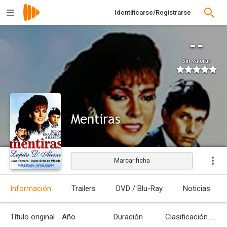
Identificarse/Registrarse
--
Sin valorar
Mentiras
Marcar ficha
Estrenada
Información
Trailers
DVD / Blu-Ray
Noticias
Título original
Año
Duración
Clasificación por edades