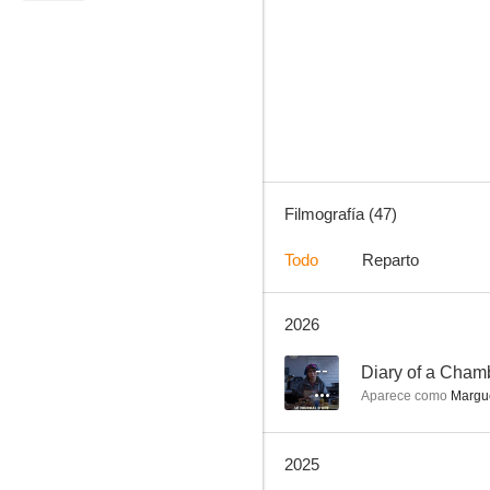
No Man's Land
7.7
Filmografía (47)
Todo
Reparto
2026
Nos vemos allá arriba
6.5
--
Diary of a Cham
Aparece como
Margue
2025