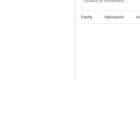
Fecha
Valoración
V
Asesino en el tiempo
4.7
De repente, solos
--