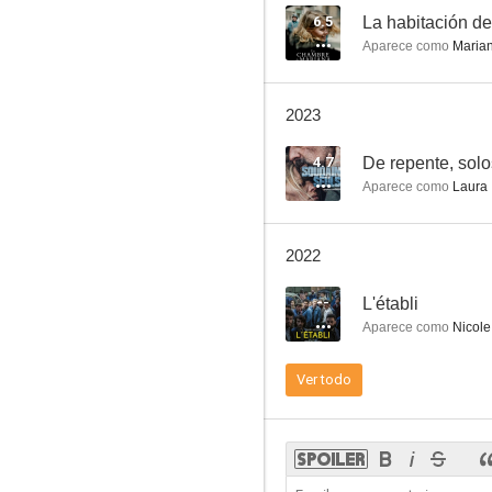
6.5
La habitación d
Aparece como
Maria
La bailarina
2023
6.2
4.7
De repente, solo
Aparece como
Laura
2022
--
L'établi
Aparece como
Nicole
Largo Winch
Ver todo
5.8