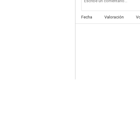
Fecha
Valoración
V
My Brother's Keeper