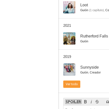
7.9
Loot
Guión
(
1
capítulo
)
,
Co
Carny
2021
--
--
Rutherford Falls
Guión
2019
--
Sunnyside
Guión
,
Creador
Samanthology
Ver todo
--