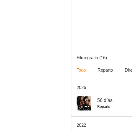
The Good Place
7.6
Filmografía (16)
Todo
Reparto
Dir
2026
Saturday Night Live
5.0
7.5
56 días
Reparto
2022