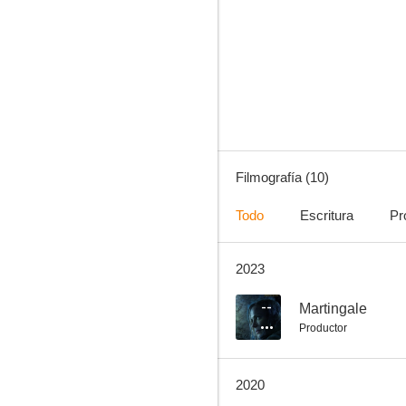
Martingale
--
Filmografía (10)
Todo
Escritura
Pr
2023
Harvest Lake
--
--
Martingale
Productor
2020