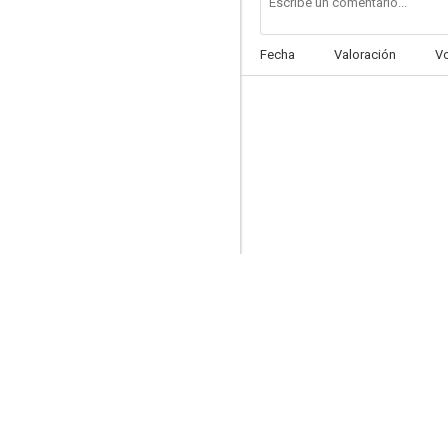
Fecha
Valoración
V
Tal para cual
--
Dos granujas y un bebé
--