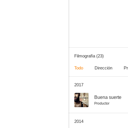
Buena suerte, Charlie: Un viaje de película
7.5
Filmografía (23)
Todo
Dirección
Pr
2017
¡Peligro!, menores sueltos
5.9
--
Buena suerte
Productor
2014