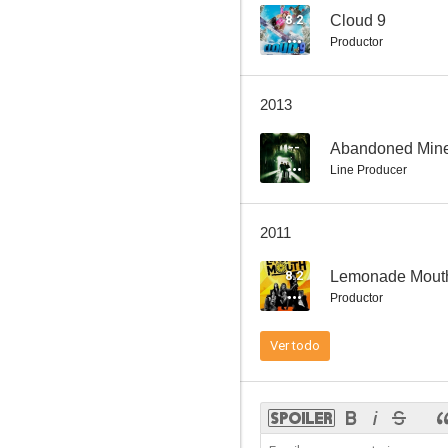
8.2
Cloud 9
Productor
Una historia diferente
2013
1.0
--
Abandoned Min
Line Producer
2011
8.2
Lemonade Mout
Productor
Pero, ¿de qué van mis padres?
Ver todo
--