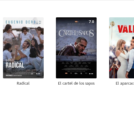
8.2
7.0
Radical
El cartel de los sapos
El aparca
4.0
3.0