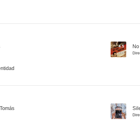
Movimiento final
Entre nosotros
Killer We
s
4.5
No 
Dire
entidad
 Tomás
--
Sil
Dire