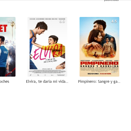
6.2
6.0
4.5
coches
Elvira, te daría mi vida pero la estoy usando
Pimpinero: Sangre y gasolina
--
--
--