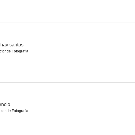
ekend
Círculo de terror
hay santos
ctor de Fotografía
encio
ctor de Fotografía