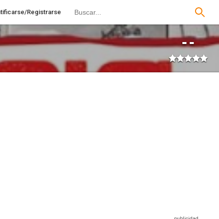
tificarse/Registrarse
--