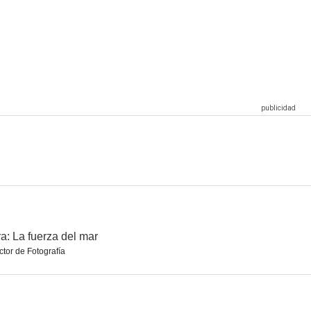
a del mar
Un camino para Tomás
Silencio
--
--
--
body
Roshambo
The Beneficiary
--
--
a: La fuerza del mar
ctor de Fotografía