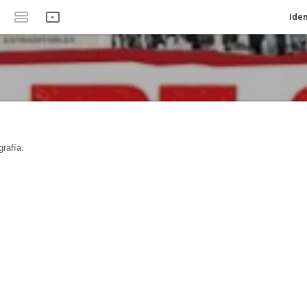
Iden
rafía.