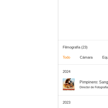
No hay santos
--
Filmografía (23)
Todo
Cámara
Equ
2024
El Jesuita
--
4.5
Pimpinero: Sang
Director de Fotografía
2023