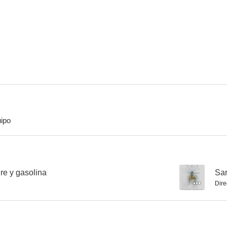
Silencio
Blackout: Sin identidad
Sara: La fuerz
--
--
ipo
The Latin Explosion: A New America
Pablo's Hippos
Miss No
--
--
re y gasolina
--
Sar
Dire