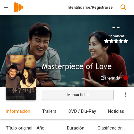
Identificarse/Registrarse
--
Sin valorar
Masterpiece of Love
Estrenada
Marcar ficha
Información
Trailers
DVD / Blu-Ray
Noticias
Título original
Año
Duración
Clasificación por edades