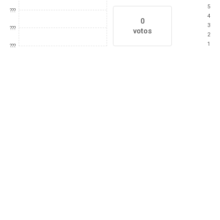
5
???
4
0
3
???
votos
2
1
???