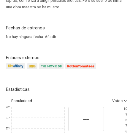
rápido, comienza a dirigir películas eróticas. Pero su sueño de filmar
una obra maestra no ha muerto.
Fechas de estrenos
No hay ninguna fecha.
Añadir
Enlaces externos
Estadísticas
Popularidad
Votos
???
10
9
--
???
8
7
???
6