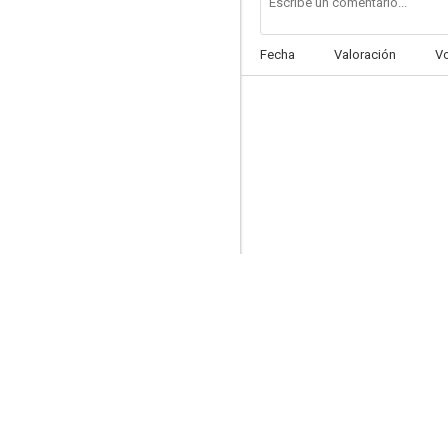
Fecha
Valoración
V
One Piece Log: Fish-Man Island Saga
8.7
Saint Seiya Omega
8.1