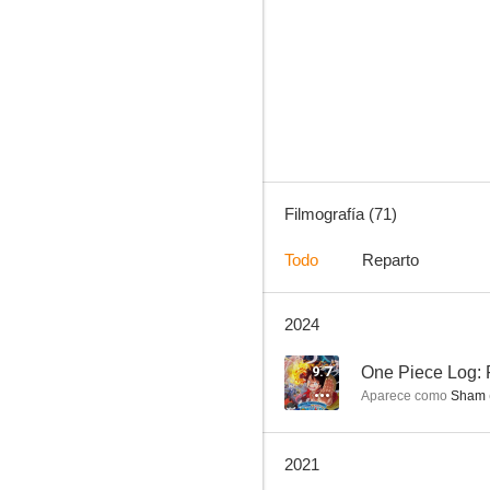
Sakura, cazadora de cartas
8.6
Filmografía (71)
Todo
Reparto
2024
Bleach
8.3
9.7
Aparece como
Sham (
2021