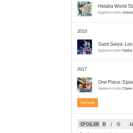
7.5
Hetalia World St
Aparece como
(voice
Trigun
2019
8.0
7.6
Saint Seiya: Los
Aparece como
Hydra I
2017
7.3
One Piece: Epis
Aparece como
Chew (
Millennium Actress
Ver todo
9.7