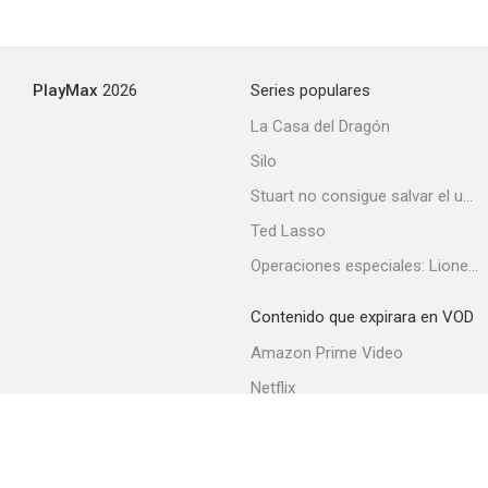
Yomigaeru Sora: Rescue Wings
PlayMax
2026
Series populares
--
La Casa del Dragón
Silo
Stuart no consigue salvar el universo
Ted Lasso
Operaciones especiales: Lioness
Contenido que expirara en VOD
Omishi Magical Theater: Risky Safety
Amazon Prime Video
--
Netflix
Filmin
Movistar+