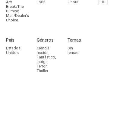
Act
1985
1 hora
18+
Break/The
Burning
Man/Dealer's
Choice
País
Géneros
Temas
Estados
Ciencia
Sin
Unidos
ficción
,
temas
Fantástico
,
Intriga
,
Terror
,
Thriller