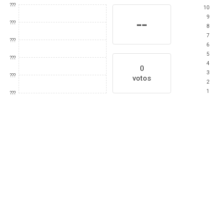
???
10
9
--
???
8
7
???
6
5
???
4
0
3
???
votos
2
1
???