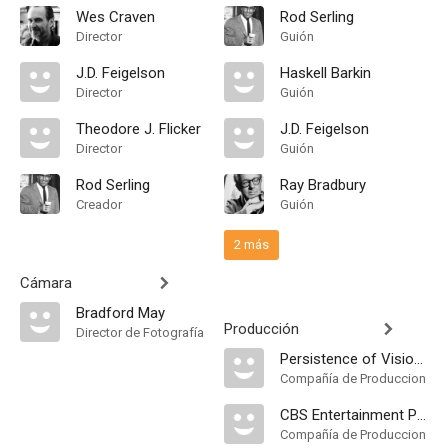
Wes Craven
Rod Serling
Director
Guión
J.D. Feigelson
Haskell Barkin
Director
Guión
Theodore J. Flicker
J.D. Feigelson
Director
Guión
Rod Serling
Ray Bradbury
Creador
Guión
2 más
Cámara
Bradford May
Producción
Director de Fotografía
Persistence of Vision Films
Compañía de Produccion
CBS Entertainment Production
Compañía de Produccion