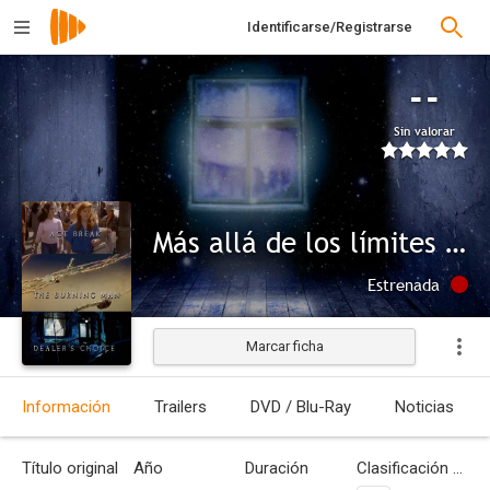
Identificarse/Registrarse
--
Sin valorar
Más allá de los límites de la realidad: Intermedio/El loco/El que baraja elige
Estrenada
Marcar ficha
Información
Trailers
DVD / Blu-Ray
Noticias
Título original
Año
Duración
Clasificación por edades