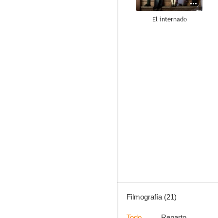
El internado
7.5
Los girasoles ciegos
6.4
Filmografía (21)
Todo
Reparto