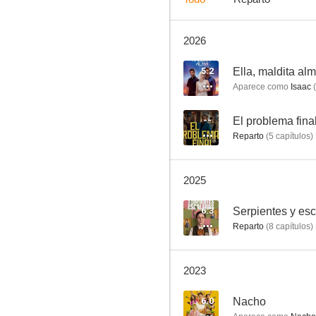
2026
El don de Alba
7.0
5.2
Ella, maldita al
Aparece como
Isaac
(
--
El problema fina
Reparto
(
5
capítulos
)
2025
Martínez y Hermanos
6.3
Serpientes y esc
Reparto
(
8
capítulos
)
6.4
2023
6.0
Nacho