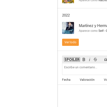
Aparece como
Nacho 
2022
Gente en sitios
7.0
Martínez y Her
5.4
Aparece como
Self - 
Ver todo
Web Therapy
Fecha
Valoración
V
--