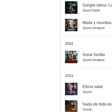
10
Sound Editor
El fotógrafo y el cartero: El crimen de Cabezas
--
Moda y movidas
Sound Designer
6.8
2024
--
Great Sertão
Sound Designer
2023
Los sonámbulos
5.5
Elena sabe
6.0
Sound
4.5
Nada de todo es
Sound