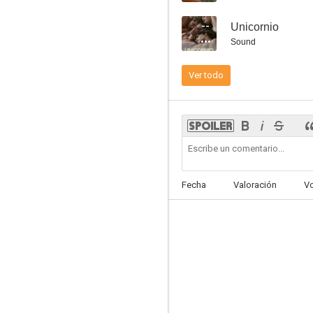
--
Unicornio
Sound
Ver todo
Pasajero
5.4
Fecha
Valoración
V
Yiya Murano: Muerte a la hora del té
4.5