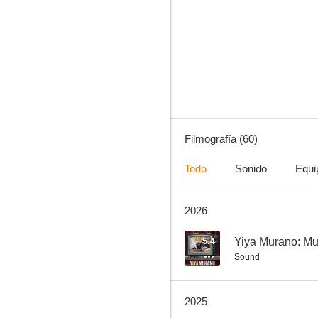
Familia rodante
8.0
Filmografía (60)
Todo
Sonido
Equi
2026
El abrazo partido
7.5
5.4
Yiya Murano: Mue
Sound
2025