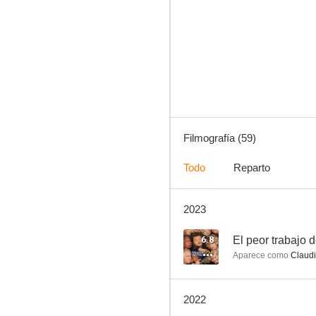
Una mujer brillante
5.9
Filmografía (59)
Todo
Reparto
2023
Supercondriaco
5.0
6.8
El peor trabajo d
Aparece como
Claudi
2022