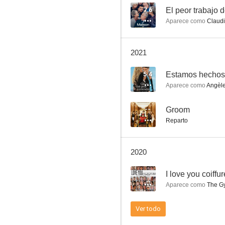
7.6
El peor trabajo 
Aparece como
Claudi
Están por todas partes
2021
--
5.4
Estamos hechos
Aparece como
Angèle
--
Groom
Reparto
2020
L'amour (presque) parfait
--
I love you coiffur
--
Aparece como
The Gy
Ver todo