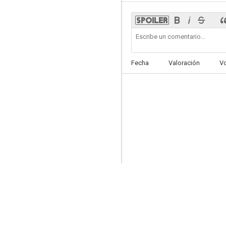
I love you coiffure
Fecha
Valoración
V
--
La dernière leçon
--