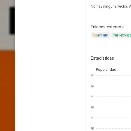
No hay ninguna fecha.
A
Enlaces externos
Estadísticas
Popularidad
???
???
???
???
???
???