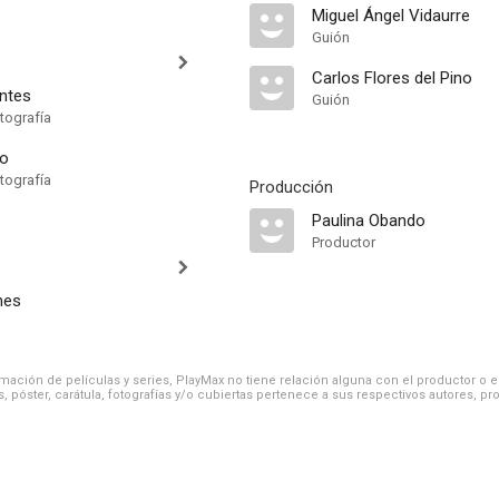
Miguel Ángel Vidaurre
Guión
Carlos Flores del Pino
ntes
Guión
tografía
yo
tografía
Producción
Paulina Obando
Productor
nes
ación de películas y series, PlayMax no tiene relación alguna con el productor o el d
, póster, carátula, fotografías y/o cubiertas pertenece a sus respectivos autores, pr