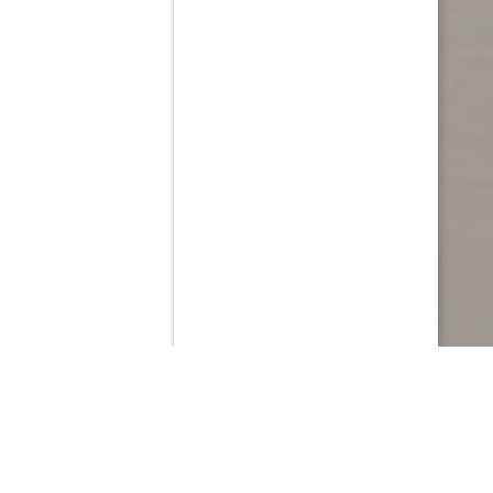
Contenido que expirara en VOD
Amazon Prime Video
Netflix