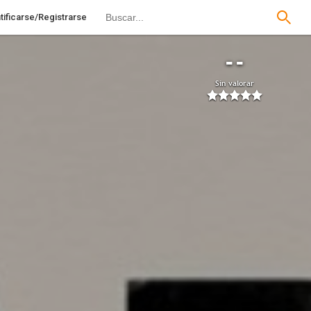
tificarse/Registrarse
--
Sin valorar