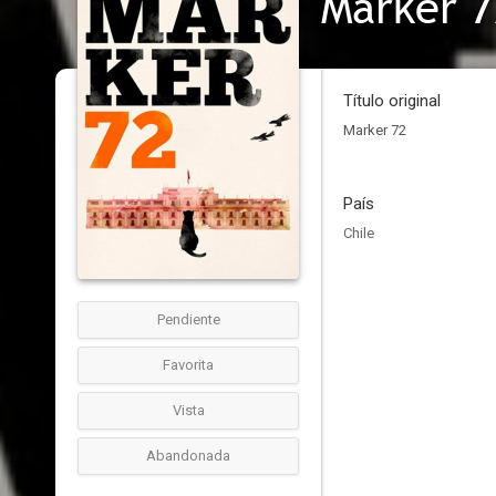
Marker 7
Título original
Marker 72
País
Chile
Pendiente
Favorita
Vista
Abandonada