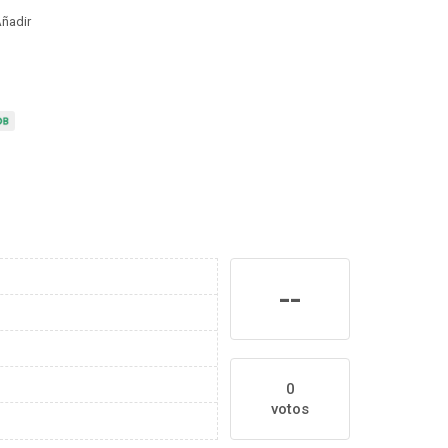
ñadir
--
0
votos