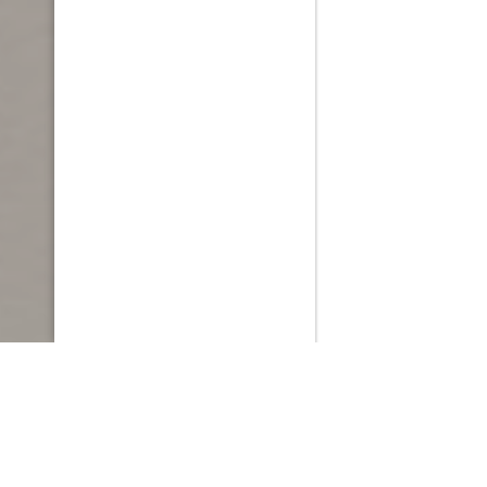
PlayMax
2026
Series populares
La Casa del Dragón
Silo