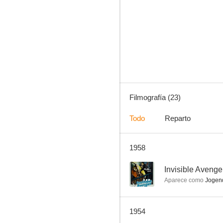
The Invisible Avenger
--
Filmografía (23)
Todo
Reparto
1958
Bury Me Dead
--
--
Invisible Aveng
Aparece como
Jogen
1954