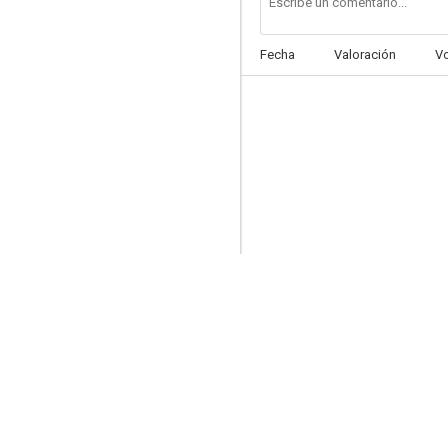
Fecha
Valoración
V
The Vanishing Virginian
--
Of Pups and Puzzles (AKA Passing Parade: Of Pups and Puzzles) (S)
--