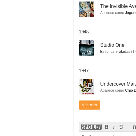
--
The Invisible Av
Aparece como
Jogen
Grand Central Murder
1948
--
--
Studio One
Estrellas Invitadas
(
1
1947
--
Undercover Mai
Aparece como
Chip D
Nazi Agent
Ver todo
--