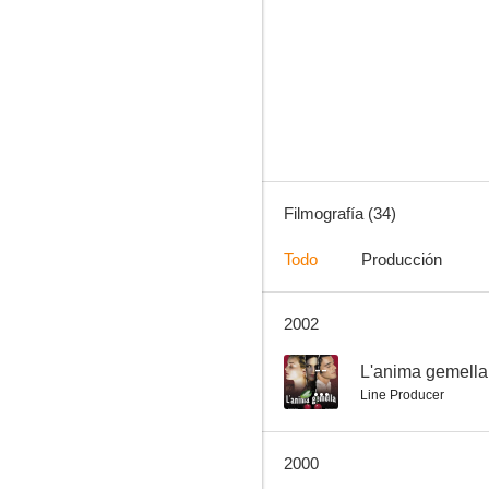
L'anima gemella
--
Filmografía (34)
Todo
Producción
2002
Vacaciones de agosto
--
--
L'anima gemella
Line Producer
2000