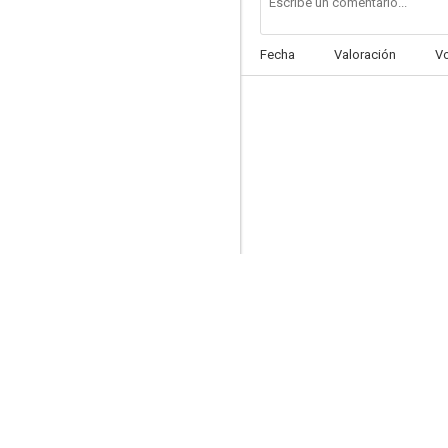
Fecha
Valoración
V
Querido papá
--
¡Dios mío, cómo he caído tan bajo!
--