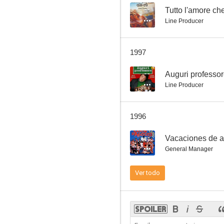
--
Tutto l'amore che
Line Producer
Il commissario Lo Gatto
1997
--
--
Auguri professo
Line Producer
1996
--
Vacaciones de a
General Manager
Vacanze di Natale
Ver todo
--