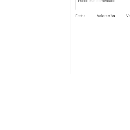
Fecha
Valoración
V
Pedro Navaja
--
Esta y l'otra con un solo boleto
--