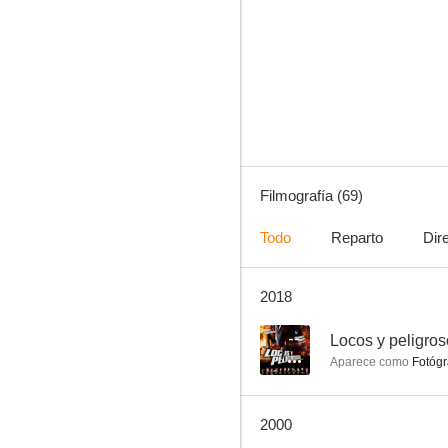
Cascabel
--
Filmografía (69)
Todo
Reparto
Dir
2018
Correteado por la muerte
--
--
Locos y peligro
Aparece como
Fotógr
2000