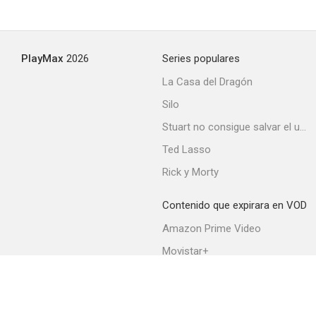
Juventud sin Dios (La vida del padre Lambert)
PlayMax
2026
Series populares
--
La Casa del Dragón
Silo
Stuart no consigue salvar el universo
Ted Lasso
Rick y Morty
Contenido que expirara en VOD
La maldición de Nostradamus
Amazon Prime Video
--
Movistar+
Netflix
Filmin