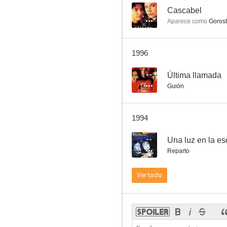
--
Cascabel
Aparece como
Gorost
Operación Cóndor
1996
--
--
Última llamada
Guión
1994
--
Una luz en la es
Reparto
Mauro el mojado
Ver todo
--