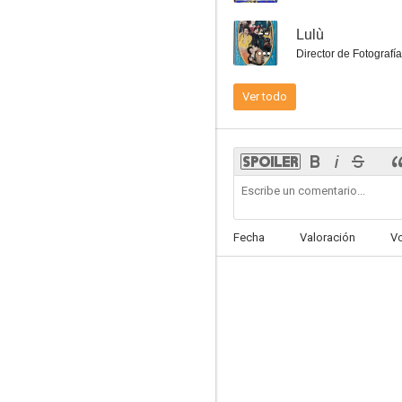
--
Lulù
Director de Fotografía
Ver todo
A fil di spada
--
Fecha
Valoración
V
Il mago per forza
--