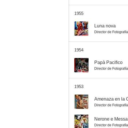
1955
Nerone e Messalina
--
Luna nova
Director de Fotografía
--
1954
--
Papà Pacifico
Director de Fotografía
1953
I Chose Love
--
Amenaza en la 
--
Director de Fotografía
--
Nerone e Messa
Director de Fotografía