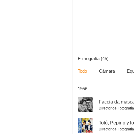
Totò, Peppino y la mala mujer
--
Filmografía (45)
Todo
Cámara
Equ
1956
Papà Pacifico
--
--
Faccia da masc
Director de Fotografía
--
Totó, Pepino y lo
Director de Fotografía