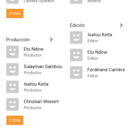
Camera Operator
Música
3 más
Edición
Isatou Keita
Producción
Editor
Etu Ndow
Etu Ndow
Productor
Editor
Sulayman Sambou
Ferdinand Carrière
Productor
Editor
Isatou Keita
Productor
Christian Weinert
Productor
2 más