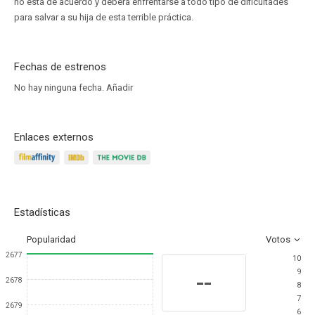
no está de acuerdo y deberá enfrentarse a todo tipo de dificultades
para salvar a su hija de esta terrible práctica.
Fechas de estrenos
No hay ninguna fecha.
Añadir
Enlaces externos
Estadísticas
Popularidad
Votos
2677
10
9
--
2678
8
7
2679
6