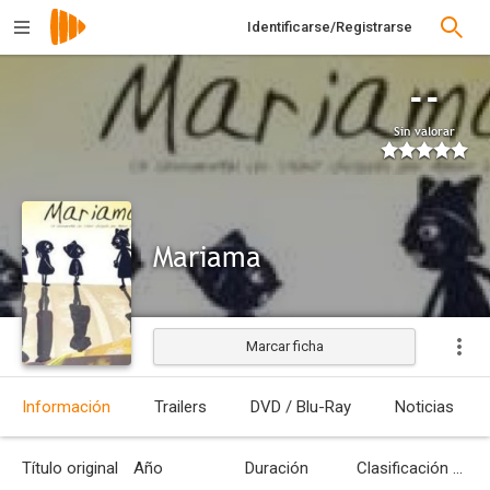
Identificarse/Registrarse
--
Sin valorar
Mariama
Marcar ficha
Estrenada
Información
Trailers
DVD / Blu-Ray
Noticias
Título original
Año
Duración
Clasificación por edades