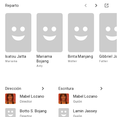
Reparto
Isatou Jatta
Mariama
Binta Manjang
Gibbriel 
Bojang
Mariama
Mother
Father
Anty
Dirección
Escritura
Mabel Lozano
Mabel Lozano
Director
Guión
Botto S. Bojang
Lamin Jassey
Director
Guión