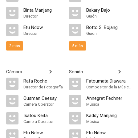
Binta Manjang
Bakary Bajo
Director
Guión
Etu Ndow
Botto S. Bojang
Director
Guión
2 más
5 más
Cámara
Sonido
Rafa Roche
Fatoumata Diawara
Director de Fotografía
Compositor de la Música Original
Ousman Ceesay
Annegret Fechner
Camera Operator
Música
Isatou Keita
Kaddy Manjang
Camera Operator
Música
Etu Ndow
Etu Ndow