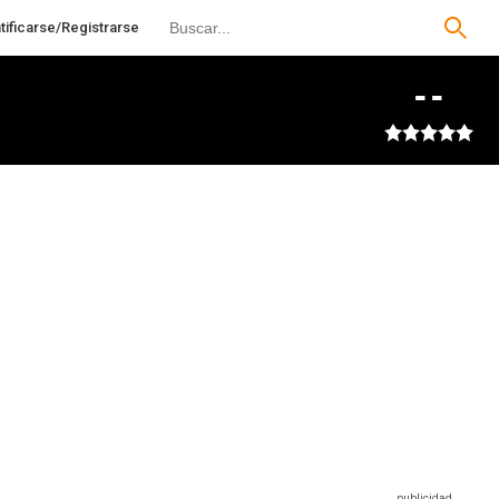
tificarse/Registrarse
--