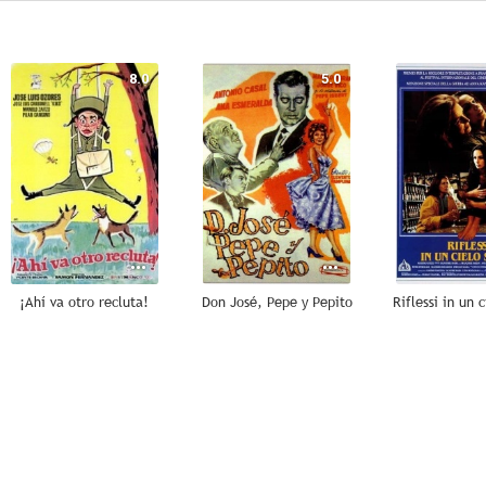
8.0
5.0
¡Ahí va otro recluta!
Don José, Pepe y Pepito
Riflessi in un 
--
--