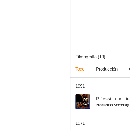
Un día más
--
Filmografía (13)
Todo
Producción
1991
Los maridos no cenan en casa
--
Riflessi in un ci
Production Secretary
1971