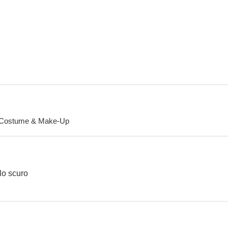
Nuevas amistades
Los días perdidos
Trotín Tro
Costume & Make-Up
elo scuro