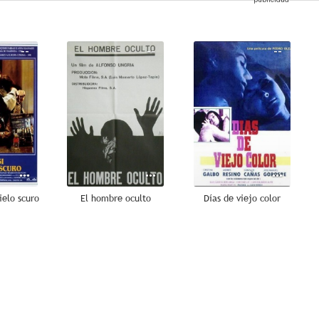
--
--
--
cielo scuro
El hombre oculto
Días de viejo color
--
--
--