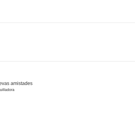
evas amistades
illadora