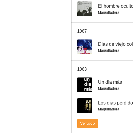
--
El hombre ocult
Maquilladora
1967
--
Días de viejo co
Maquilladora
1963
--
Un día más
Maquilladora
--
Los días perdid
Maquilladora
Ver todo