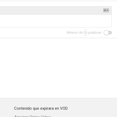
Mínimo de
50
palabras
Contenido que expirara en VOD