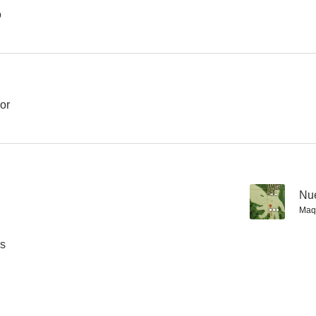
o
lor
--
Nu
Maqu
os