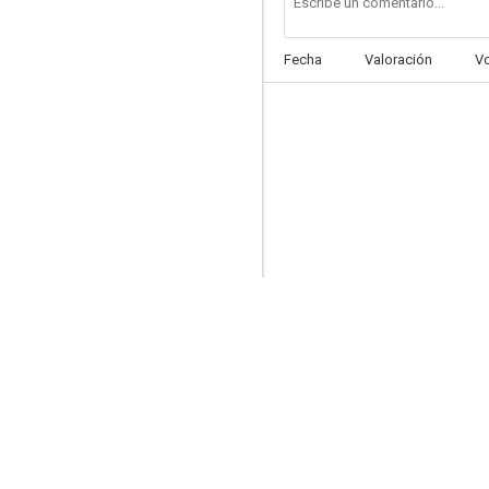
Fecha
Valoración
V
Una vez
--
Shacky Carmine