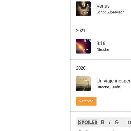
5.3
Venus
Script Supervisor
8:19
2021
--
--
8:19
Director
2020
--
Un viaje inespe
Director
,
Guión
Viudas
Ver todo
--