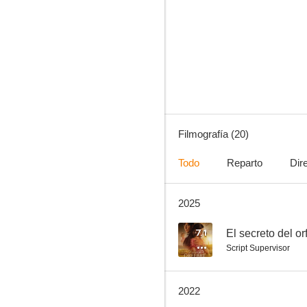
Venus
6.5
Filmografía (20)
Todo
Reparto
Dir
2025
Beta
--
7.1
El secreto del or
Script Supervisor
2022