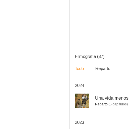
Estoy vivo
8.5
Filmografía (37)
Todo
Reparto
2024
Soldadito español
8.0
6.8
Una vida menos
Reparto
(
5
capítulos
)
2023