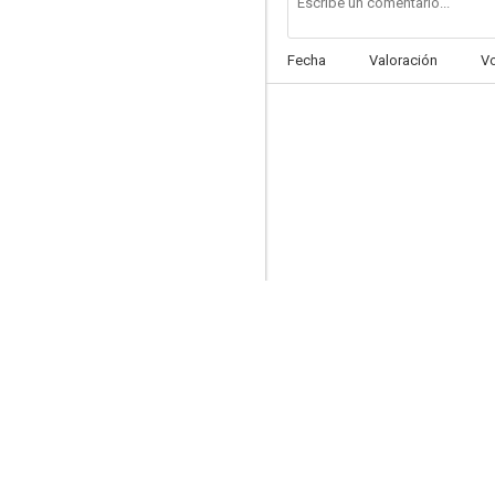
Fecha
Valoración
V
Extra Compañeros: Siempre juntos
5.7
Manchas de sangre en un coche nuevo
4.9