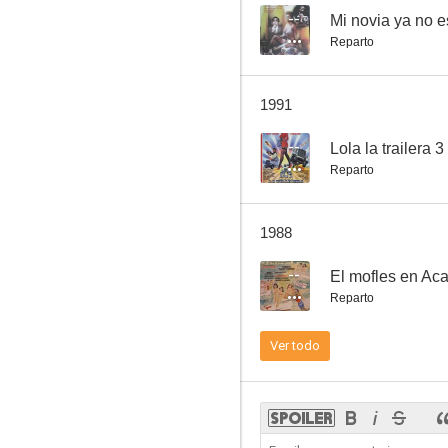
--
Mi novia ya no e
Reparto
A paso de cojo
1991
--
Lola la trailera 3
Reparto
1988
--
El mofles en Ac
Reparto
Ver todo