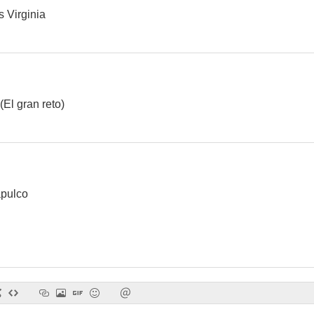
s Virginia
El reventón
La mansion de las 7 momias
 (El gran reto)
apulco