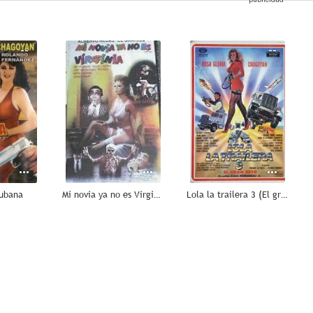
--
--
--
Cubana
Mi novia ya no es Virginia
Lola la trailera 3 (El gran reto)
--
--
--