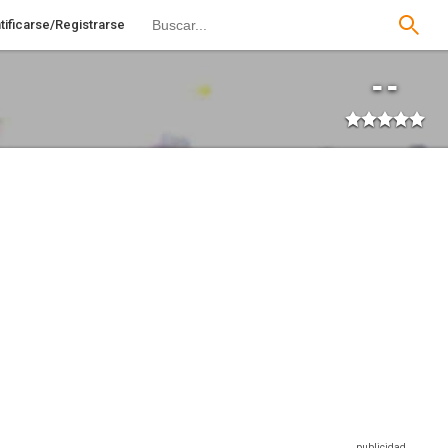
tificarse/Registrarse
--