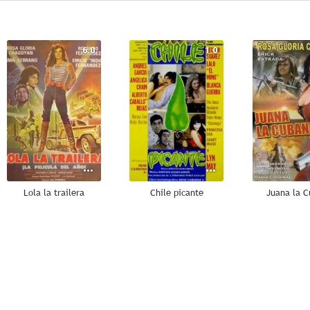
6.0
1.0
Lola la trailera
Chile picante
Juana la 
--
--