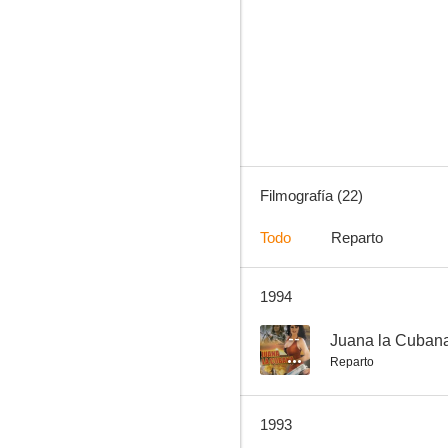
El mofles en Acapulco
--
Filmografía (22)
Todo
Reparto
1994
Estoy sentenciado a muerte
--
--
Juana la Cuban
Reparto
1993