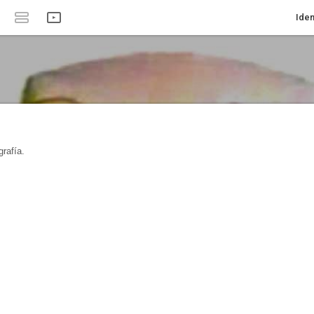
Iden
rafía.