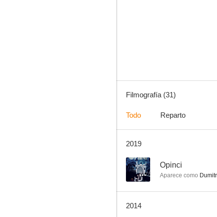
Crimen organizado
9.0
Filmografía (31)
Todo
Reparto
2019
El filántropo
5.2
--
Opinci
Aparece como
Dumit
2014