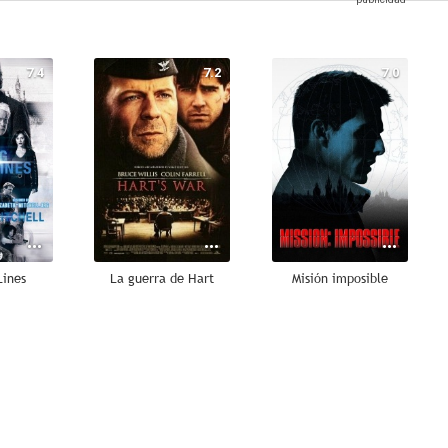
7.4
7.2
7.0
Lines
La guerra de Hart
Misión imposible
6.2
10
10