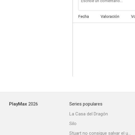
Fecha
Valoración
V
The Actress, the Dollars and the Transylvanians
PlayMax
2026
Series populares
La Casa del Dragón
Silo
Stuart no consigue salvar el universo