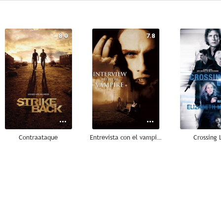
8.0
7.8
Contraataque
Entrevista con el vampiro
Crossing 
6.5
6.2