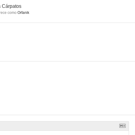
 Cárpatos
rece como
Orfanik
atos
The Phantom Father
Piratas del Caribe: En el fin del mundo (Videojuego)
--
--
--
ble
A Clod of Clay
Misión espacial Delta