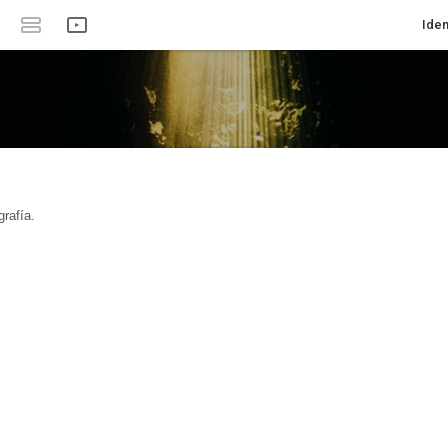
Iden
rafía.