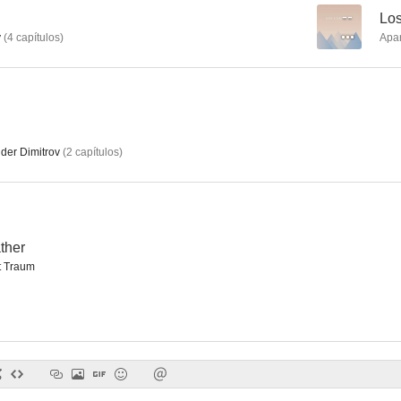
--
Los
y
(
4
capítulos
)
Apa
Grupo de élite
Opinci
Los Cárp
--
--
der Dimitrov
(
2
capítulos
)
ther
 Traum
Trial & Retribution
Un verano inolvidable
Inolvida