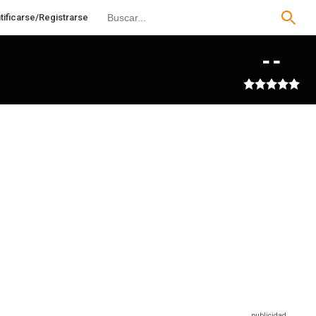
tificarse/Registrarse
--