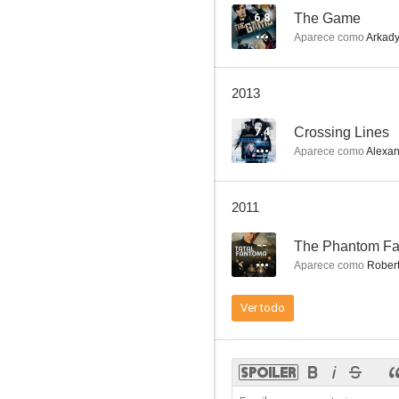
6.8
The Game
Aparece como
Arkad
La caverna maldita
2013
--
7.4
Crossing Lines
Aparece como
Alexan
2011
--
The Phantom Fa
Aparece como
Robert
The Famous Paparazzo
Ver todo
--