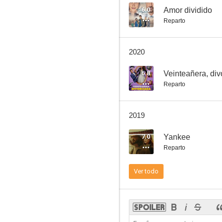
6.0
Amor dividido
Reparto
Amor dividido
2020
--
6.8
Veinteañera, div
Reparto
2019
7.0
Yankee
Reparto
Lobo, morir matando
Ver todo
--