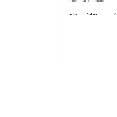
Fecha
Valoración
V
El fuego inolvidable
--
Sexo, amor y otras perversiones 2