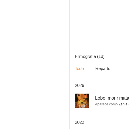
Despertar contigo
7.7
Filmografía (19)
Todo
Reparto
2026
Ley y orden
6.0
--
Lobo, morir mat
Aparece como
Zahie
2022