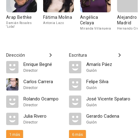
Arap Bethke
Fátima Molina
Angélica
Alejandro 
Celaya
Madrid
Damián Rosales
Antonia Lazo
'Lobo'
Miranda Villanueva
Hernando Cr
Dirección
Escritura
Enrique Begné
Amarís Páez
Director
Guión
Carlos Carrera
Felipe Silva
Director
Guión
Rolando Ocampo
José Vicente Spataro
Director
Guión
Julia Rivero
Gerardo Cadena
Director
Guión
1 más
6 más