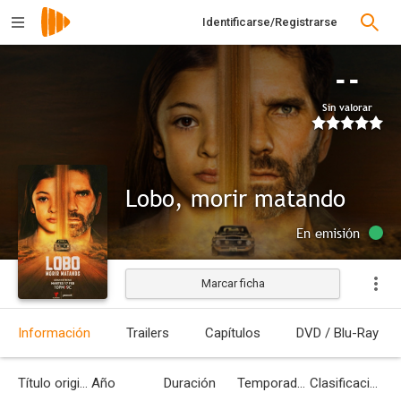
Identificarse/Registrarse
--
Sin valorar
Lobo, morir matando
En emisión
Marcar ficha
Información
Trailers
Capítulos
DVD / Blu-Ray
Título original
Año
Duración
Temporadas
Clasificación por edades