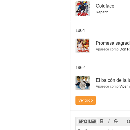
--
Goldface
Reparto
Diferente
1964
--
--
Promesa sagrad
Aparece como
Don R
1962
8.3
El balcón de la 
Aparece como
Vicent
El redentor
Ver todo
--