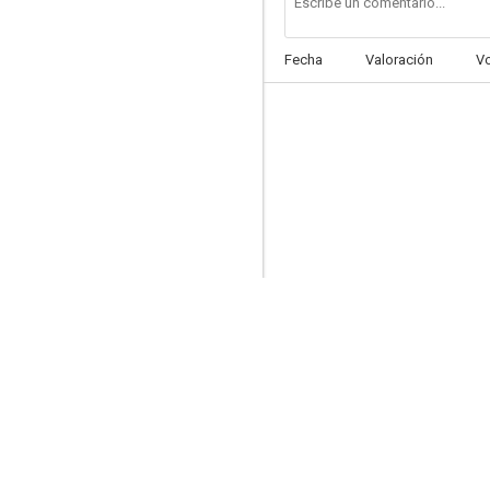
Fecha
Valoración
V
Delincuentes
--
Pleito de sangre
--