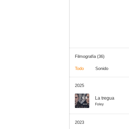
Los cronocrímenes
6.3
Filmografía (36)
Todo
Sonido
2025
Orígenes secretos
5.2
6.8
La tregua
Foley
2023