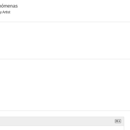
nómenas
y Artist
gua
Sabotage!!
Sabuesos
5.6
5.3
5.2
Moscú
El tesoro
Tuno negro
--
--
--