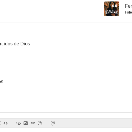
6.0
Fe
Fole
Mi gran noche
El séptimo día
La tre
5.9
5.8
rcidos de Dios
os
Los sin nombre
La posesión de Emma Evans
El oro de 
4.3
--