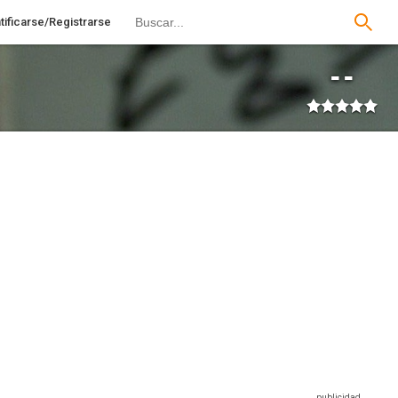
tificarse/Registrarse
--