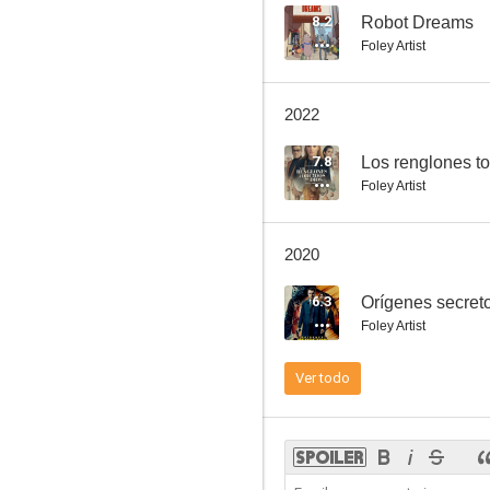
8.2
Robot Dreams
Foley Artist
Los miércoles no existen
2022
6.0
7.8
Los renglones to
Foley Artist
2020
6.3
Orígenes secret
Foley Artist
El niño de barro
Ver todo
4.3