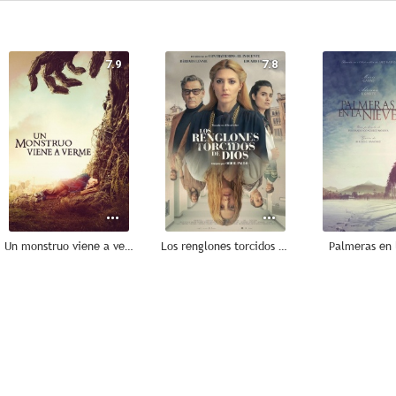
7.9
7.8
Un monstruo viene a verme
Los renglones torcidos de Dios
Palmeras en 
7.0
7.0