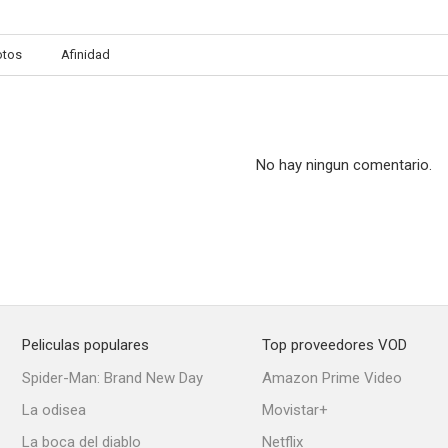
otos
Afinidad
Arachnid
Fragile
No debes est
No hay ningun comentario.
Peliculas populares
Top proveedores VOD
Spider-Man: Brand New Day
Amazon Prime Video
La odisea
Movistar+
La boca del diablo
Netflix