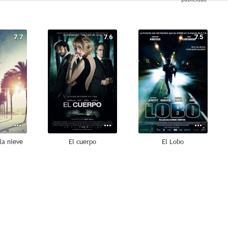
7.7
7.6
7.5
la nieve
El cuerpo
El Lobo
7.0
6.6
6.3