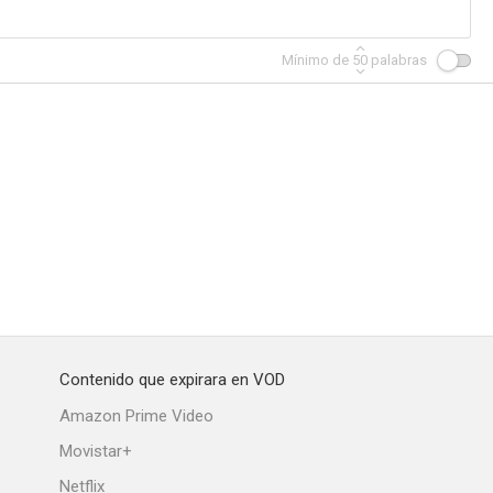
Mínimo de
50
palabras
ar aquí
Poniente
Razones sentimentales
Contenido que expirara en VOD
Amazon Prime Video
Movistar+
Netflix