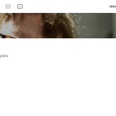
Iden
rafía.