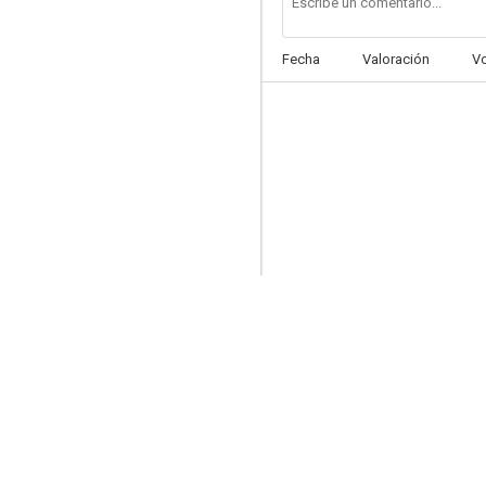
Fecha
Valoración
V
El árido verano (Dry Summer)
--
Dreamland of Desire
--