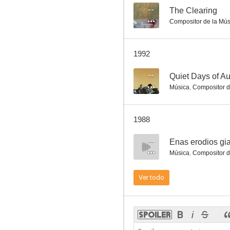
--
The Clearing
Compositor de la Mús
Enas erodios gia ti Germania
1992
--
--
Quiet Days of A
Música
,
Compositor d
1988
--
Enas erodios gia
Música
,
Compositor d
Terrorismo oficial
Ver todo
--