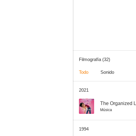
Topkapi
--
Filmografía (32)
Todo
Sonido
2021
The Organized Life
--
--
The Organized L
Música
1994