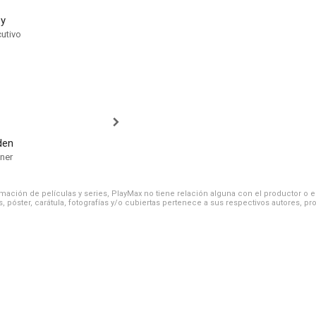
ey
cutivo
den
ner
ación de películas y series, PlayMax no tiene relación alguna con el productor o el d
, póster, carátula, fotografías y/o cubiertas pertenece a sus respectivos autores, pr