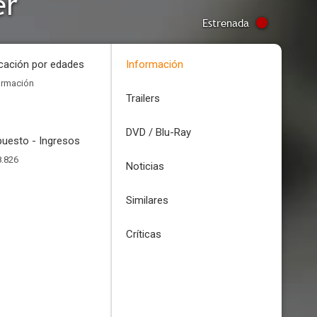
er
Estrenada
icación por edades
Información
ormación
Trailers
DVD / Blu-Ray
uesto - Ingresos
8.826
Noticias
Similares
Críticas