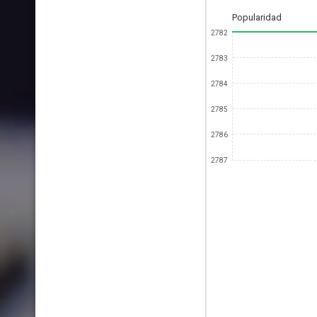
Popularidad
2782
2783
2784
2785
2786
2787