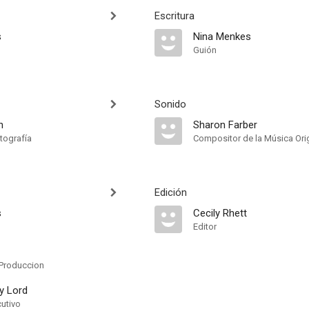
Escritura
s
Nina Menkes
Guión
Sonido
n
Sharon Farber
tografía
Compositor de la Música Orig
Edición
s
Cecily Rhett
Editor
Produccion
y Lord
cutivo