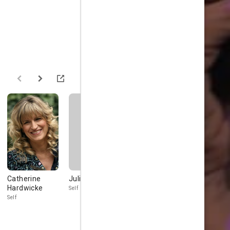
Catherine
Julie Dash
Sheila Frazier
Joey Solo
Hardwicke
Self
Self
Self
Self