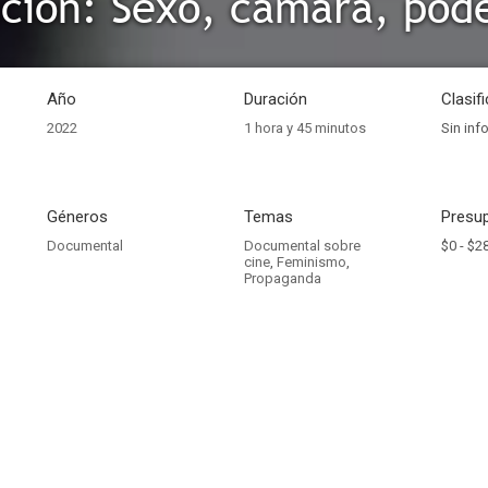
ción: Sexo, cámara, pod
Año
Duración
Clasif
2022
1 hora y 45 minutos
Sin inf
Géneros
Temas
Presup
Documental
Documental sobre
$0 -
$2
cine
,
Feminismo
,
Propaganda