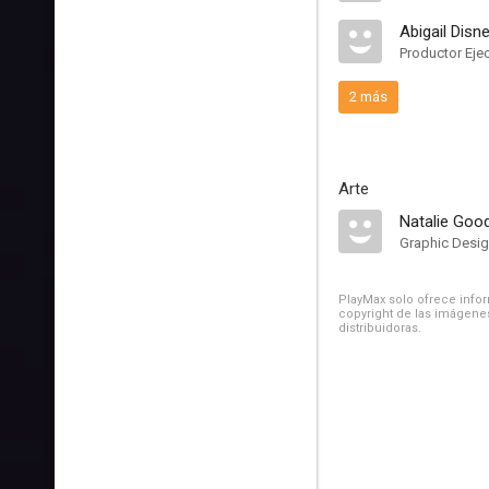
Abigail Disn
Productor Eje
2 más
Arte
Natalie Goo
Graphic Desig
PlayMax solo ofrece inform
copyright de las imágenes
distribuidoras.