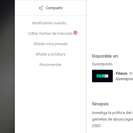
Compartir
Notificarme cuando...
N
Editar fechas de marcado
Añadir nota privada
Añadir a la lista/s
Disponible en...
Suscripción
Recomendar
Filmin
Di
Suscripci
Sinopsis
Investiga la política d
gemelas de abuso/agresi
2020.