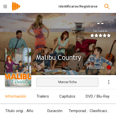
Identificarse/Registrarse
--
Sin valorar
Malibu Country
Finalizada
Marcar ficha
Información
Trailers
Capítulos
DVD / Blu-Ray
Título original
Año
Duración
Temporadas
Clasificación por edades