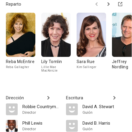
Reparto
Reba McEntire
Lily Tomlin
Sara Rue
Jeffrey
Nordling
Reba Gallagher
Lillie Mae
Kim Sallinger
MacKenzie
Dirección
Escritura
Robbie Countryman
David A. Stewart
Director
Guión
Phill Lewis
David B. Harris
Director
Guión