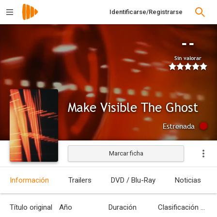
Identificarse/Registrarse
--
Sin valorar
Make Visible The Ghost
Estrenada
Marcar ficha
Información
Trailers
DVD / Blu-Ray
Noticias
Título original
Año
Duración
Clasificación por edades