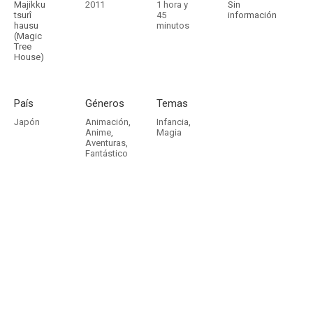
Majikku
2011
1 hora y
Sin
tsurî
45
información
hausu
minutos
(Magic
Tree
House)
País
Géneros
Temas
Japón
Animación
,
Infancia
,
Anime
,
Magia
Aventuras
,
Fantástico