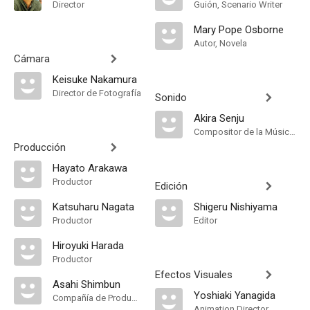
Director
Guión, Scenario Writer
Mary Pope Osborne
Autor, Novela
Cámara
Keisuke Nakamura
Director de Fotografía
Sonido
Akira Senju
Compositor de la Música Original, Música
Producción
Hayato Arakawa
Productor
Edición
Katsuharu Nagata
Shigeru Nishiyama
Productor
Editor
Hiroyuki Harada
Productor
Efectos Visuales
Asahi Shimbun
Yoshiaki Yanagida
Compañía de Produccion
Animation Director