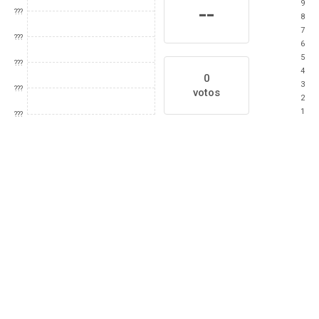
9
--
???
8
7
???
6
5
???
4
0
3
???
votos
2
1
???