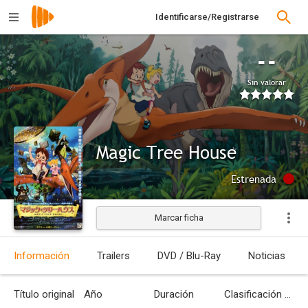
Identificarse/Registrarse
--
Sin valorar
Magic Tree House
Estrenada
Marcar ficha
Información
Trailers
DVD / Blu-Ray
Noticias
Título original
Año
Duración
Clasificación por edades