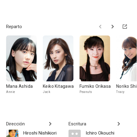
Reparto
Mana Ashida
Keiko Kitagawa
Fumiko Orikasa
Noriko Sh
Annie
Jack
Peanuts
Tracy
Dirección
Escritura
Hiroshi Nishikiori
Ichiro Okouchi