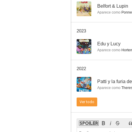
10
Belfort & Lupin
Aparece como
Ponne (v
La gran Navidad de los animales
2023
--
--
Edu y Lucy
Aparece como
Horte
2022
6.7
Patti y la furia 
Aparece como
Theres
Plan B
Ver todo
--