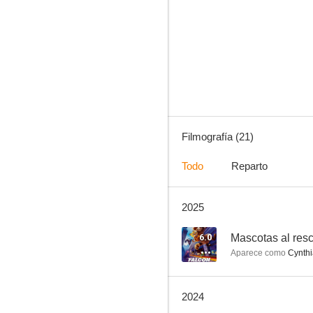
El Principito
6.7
Filmografía (21)
Todo
Reparto
2025
Patti y la furia de Poseidón
--
6.0
Mascotas al res
Aparece como
Cynthi
2024