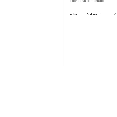
Fecha
Valoración
V
Les petits flocons
--
Mini wolf