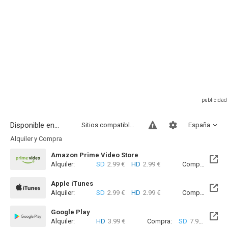
Disponible en...
Sitios compatibles
España
Alquiler y Compra
Amazon Prime Video Store
Alquiler:
SD
2.99 €
HD
2.99 €
Compra:
SD
9
Apple iTunes
Alquiler:
SD
2.99 €
HD
2.99 €
Compra:
SD
4
Google Play
Alquiler:
HD
3.99 €
Compra:
SD
7.99 €
HD
1