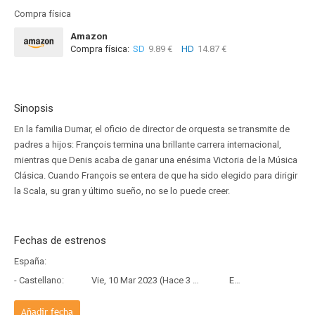
Compra física
Amazon
Compra física:
SD
9.89 €
HD
14.87 €
Sinopsis
En la familia Dumar, el oficio de director de orquesta se transmite de
padres a hijos: François termina una brillante carrera internacional,
mientras que Denis acaba de ganar una enésima Victoria de la Música
Clásica. Cuando François se entera de que ha sido elegido para dirigir
la Scala, su gran y último sueño, no se lo puede creer.
Fechas de estrenos
España:
- Castellano:
Vie, 10 Mar 2023 (Hace 3 años y 5 meses)
Estreno
Añadir fecha