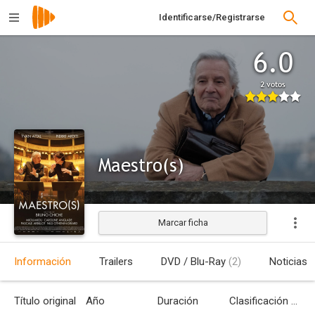
Identificarse/Registrarse
6.0
2 votos
Maestro(s)
Marcar ficha
Estrenada
Información
Trailers
DVD / Blu-Ray
(2)
Noticias
Título original
Año
Duración
Clasificación por edades