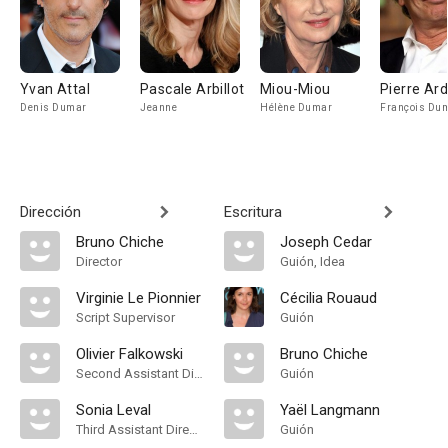
Yvan Attal
Pascale Arbillot
Miou-Miou
Pierre Ardi
Denis Dumar
Jeanne
Hélène Dumar
François Du
Dirección
Escritura
Bruno Chiche
Joseph Cedar
Director
Guión, Idea
Virginie Le Pionnier
Cécilia Rouaud
Script Supervisor
Guión
Olivier Falkowski
Bruno Chiche
Second Assistant Director
Guión
Sonia Leval
Yaël Langmann
Third Assistant Director
Guión