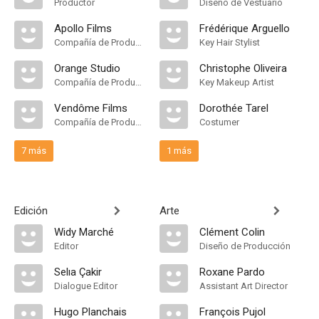
Productor
Diseño de Vestuario
Apollo Films
Frédérique Arguello
Compañía de Produccion
Key Hair Stylist
Orange Studio
Christophe Oliveira
Compañía de Produccion
Key Makeup Artist
Vendôme Films
Dorothée Tarel
Compañía de Produccion
Costumer
7 más
1 más
Edición
Arte
Widy Marché
Clément Colin
Editor
Diseño de Producción
Selıa Çakir
Roxane Pardo
Dialogue Editor
Assistant Art Director
Hugo Planchais
François Pujol