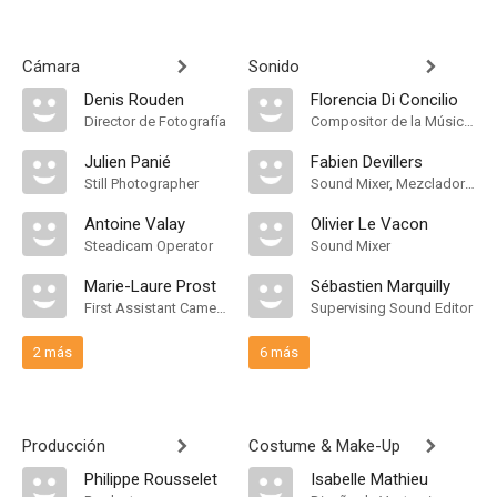
Cámara
Sonido
Denis Rouden
Florencia Di Concilio
Director de Fotografía
Compositor de la Música Original
Julien Panié
Fabien Devillers
Still Photographer
Sound Mixer, Mezclador de Re-Grabación de Sonido
Antoine Valay
Olivier Le Vacon
Steadicam Operator
Sound Mixer
Marie-Laure Prost
Sébastien Marquilly
First Assistant Camera
Supervising Sound Editor
2 más
6 más
Producción
Costume & Make-Up
Philippe Rousselet
Isabelle Mathieu