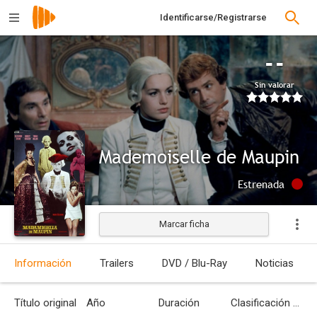
Identificarse/Registrarse
--
Sin valorar
Mademoiselle de Maupin
Estrenada
Marcar ficha
Información
Trailers
DVD / Blu-Ray
Noticias
Título original
Año
Duración
Clasificación por edades