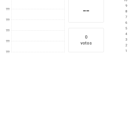
10
9
--
???
8
7
???
6
5
???
4
0
3
???
votos
2
1
???