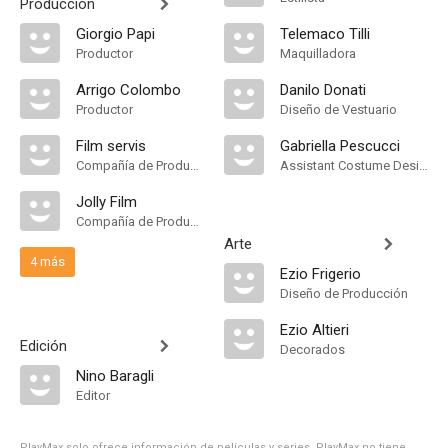
Producción
Giorgio Papi
Telemaco Tilli
Productor
Maquilladora
Arrigo Colombo
Danilo Donati
Productor
Diseño de Vestuario
Film servis
Gabriella Pescucci
Compañía de Produccion
Assistant Costume Designer
Jolly Film
Compañía de Produccion
Arte
4 más
Ezio Frigerio
Diseño de Producción
Ezio Altieri
Edición
Decorados
Nino Baragli
Editor
PlayMax solo ofrece información de películas y series, PlayMax no tiene