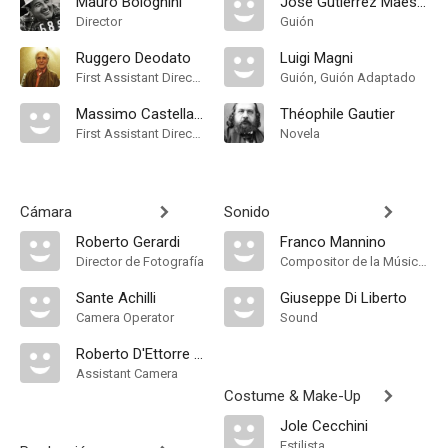
Mauro Bolognini
José Gutiérrez Maesso
Director
Guión
Ruggero Deodato
Luigi Magni
First Assistant Director
Guión, Guión Adaptado
Massimo Castellani
Théophile Gautier
First Assistant Director
Novela
Cámara
Sonido
Roberto Gerardi
Franco Mannino
Director de Fotografía
Compositor de la Música Original
Sante Achilli
Giuseppe Di Liberto
Camera Operator
Sound
Roberto D'Ettorre Piazzoli
Assistant Camera
Costume & Make-Up
Jole Cecchini
Estilista