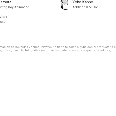
Katsura
Yoko Kanno
ector, Key Animation
Additional Music
tani
ector
ación de películas y series, PlayMax no tiene relación alguna con el productor o el d
, póster, carátula, fotografías y/o cubiertas pertenece a sus respectivos autores, pr