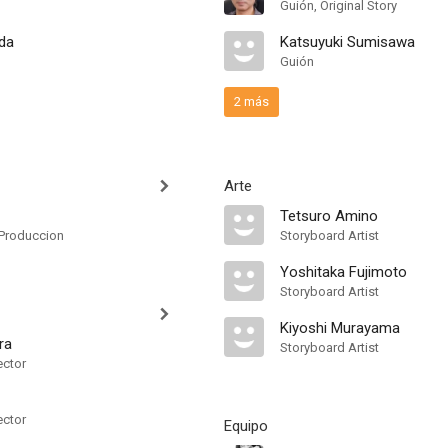
Guión, Original Story
ida
Katsuyuki Sumisawa
Guión
2 más
Arte
Tetsuro Amino
Produccion
Storyboard Artist
Yoshitaka Fujimoto
Storyboard Artist
Kiyoshi Murayama
ra
Storyboard Artist
ector
ector
Equipo