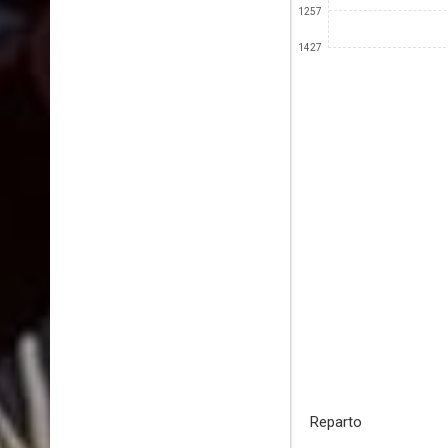
1257
1427
Reparto