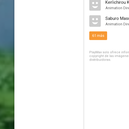
Ken'ichirou 
Animation Dir
Saburo Masu
Animation Dir
61 más
PlayMax solo ofrece inform
copyright de las imágenes
distribuidoras.