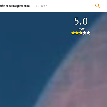
tificarse/Registrarse
5.0
1 voto