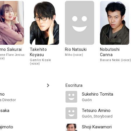
mo Sakurai
Takehito
Rio Natsuki
Nobutoshi
Koyasu
Canna
ene Flare Jenius
Miho (voice)
ice)
Gamlin Kizaki
Basara Nekki (voice)
(voice)
Escritura
ino
Sukehiro Tomita
s Director
Guión
usaka
Tetsuro Amino
Guión, Storyboard
ujimoto
Shoji Kawamori