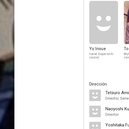
Yo Inoue
To
Ivane Geperuniti
Myl
(voice)
(vo
Dirección
Tetsuro Am
Director, Serie
Naoyoshi K
Director
Yoshitaka F