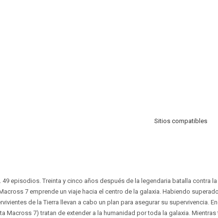
Sitios compatibles
 49 episodios. Treinta y cinco años después de la legendaria batalla contra la 
 Macross 7 emprende un viaje hacia el centro de la galaxia. Habiendo superado 
vivientes de la Tierra llevan a cabo un plan para asegurar su supervivencia. E
ta Macross 7) tratan de extender a la humanidad por toda la galaxia. Mientras 