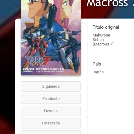
Macross 
Título original
Makurosu
Sebun
(Macross 7)
País
Japón
Siguiendo
Pendiente
Favorita
Finalizada