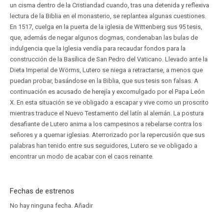
un cisma dentro de la Cristiandad cuando, tras una detenida y reflexiva
lectura de la Biblia en el monasterio, se replantea algunas cuestiones.
En 1517, cuelga en la puerta de la iglesia de Wittenberg sus 95 tesis,
que, además de negar algunos dogmas, condenaban las bulas de
indulgencia que la Iglesia vendía para recaudar fondos para la
construcción de la Basílica de San Pedro del Vaticano. Llevado ante la
Dieta Imperial de Wörms, Lutero se niega a retractarse, a menos que
puedan probar, basándose en la Biblia, que sus tesis son falsas. A
continuación es acusado de herejía y excomulgado por el Papa León
X. En esta situación se ve obligado a escapar y vive como un proscrito
mientras traduce el Nuevo Testamento del latín al alemán. La postura
desafiante de Lutero anima a los campesinos a rebelarse contra los
señores y a quemar iglesias. Aterrorizado por la repercusión que sus
palabras han tenido entre sus seguidores, Lutero se ve obligado a
encontrar un modo de acabar con el caos reinante.
Fechas de estrenos
No hay ninguna fecha.
Añadir