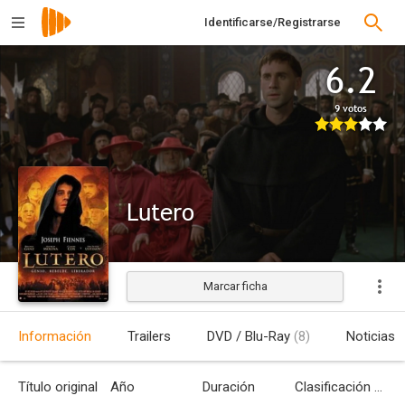
Identificarse/Registrarse
6.2
9 votos
Lutero
Marcar ficha
Estrenada
Información
Trailers
DVD / Blu-Ray
(8)
Noticias
Título original
Año
Duración
Clasificación por edades