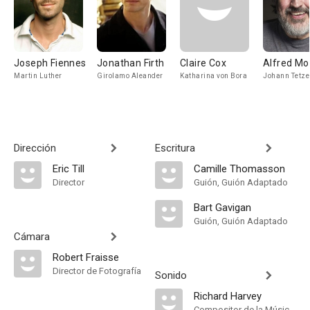
Joseph Fiennes
Jonathan Firth
Claire Cox
Alfred Mo
Martin Luther
Girolamo Aleander
Katharina von Bora
Johann Tetze
Dirección
Escritura
Eric Till
Camille Thomasson
Director
Guión, Guión Adaptado
Bart Gavigan
Guión, Guión Adaptado
Cámara
Robert Fraisse
Director de Fotografía
Sonido
Richard Harvey
Compositor de la Música Original