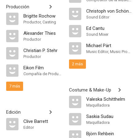
Producción
Christoph von Schönburg
Brigitte Rochow
Sound Editor
Productor, Casting
Ed Cantu
Alexander Thies
Sound Mixer
Productor
Michael Pärt
Christian P. Stehr
Music Editor, Music Producer
Productor
2 más
Eikon Film
Compañía de Produccion
7 más
Costume & Make-Up
Valeska Schitthelm
Maquilladora
Edición
Saskia Sudau
Clive Barrett
Maquilladora
Editor
Björn Rehbein