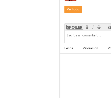
Ver todo
Historia de una menor
--
Fecha
Valoración
V
Café Chantant
--