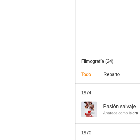
La belva
--
Filmografía (24)
Todo
Reparto
1974
Las garras del dragón rojo
--
--
Pasión salvaje
Aparece como
Isidra
1970